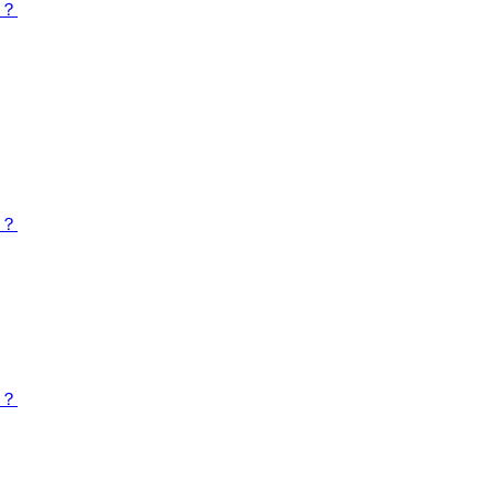
？
？
？