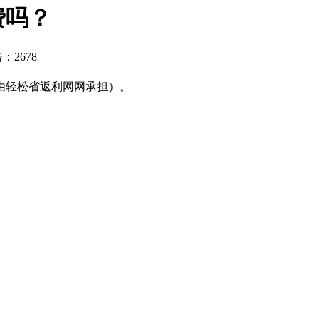
费吗？
：2678
由轻松省返利网网承担）。