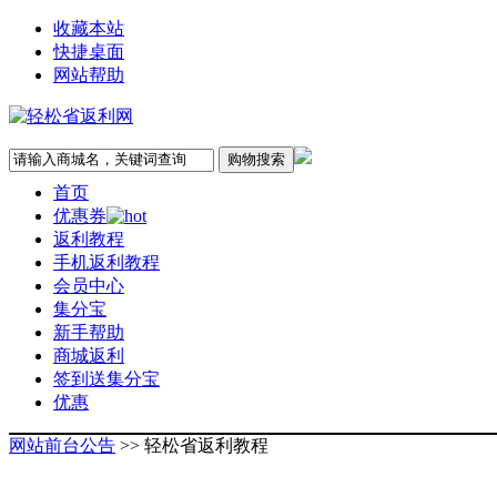
收藏本站
快捷桌面
网站帮助
首页
优惠券
返利教程
手机返利教程
会员中心
集分宝
新手帮助
商城返利
签到送集分宝
优惠
网站前台公告
>> 轻松省返利教程